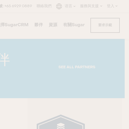
坡:
+65 6929 0889
聯絡我們
语言
服務與支援
登入
擇SugarCRM
–
夥伴
–
資源
–
有關Sugar
–
–
要求示範
C
×
夥伴
SEE ALL PARTNERS