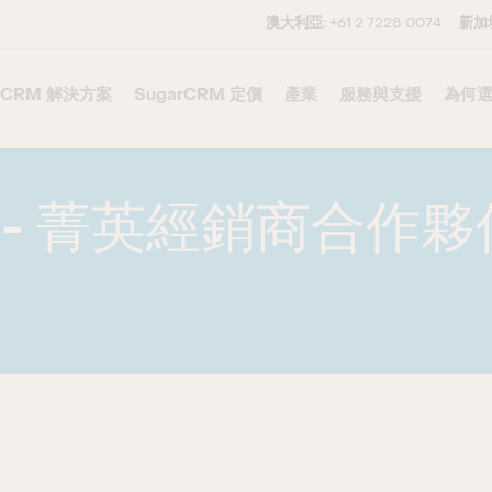
澳大利亞:
+61 2 7228 0074
新加
CRM 解決方案
–
SugarCRM 定價
–
產業
服務與支援
–
為何選
ons - 菁英經銷商合作