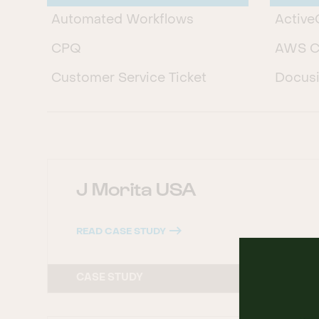
Automated Workflows
Activ
CPQ
AWS C
Customer Service Ticket
Docus
Management
ERP
ERP
Excel
Sales
Gmail
J Morita USA
分析
Market
商機管理
Marke
READ CASE STUDY
客戶服務
Micros
客戶管理
CASE STUDY
Micros
客服中心
Micros