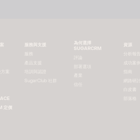
為何選擇
方案
服務與支援
資源
SUGARCRM
服務
分析報
評論
產品支援
成功案
部署選項
決方案
培訓與認證
指南
產業
SugarClub 社群
網路研
信任
白皮書
LACE
部落格
M 定價