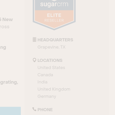
5 New
cross
HEADQUARTERS
ing
Grapevine, TX
LOCATIONS
United States
Canada
grating,
India
United Kingdom
Germany
PHONE