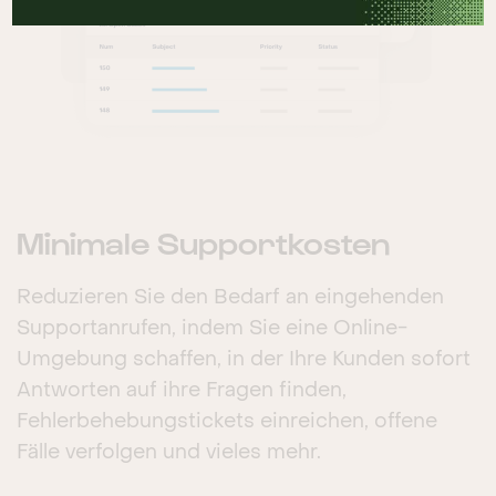
Minimale Supportkosten
Reduzieren Sie den Bedarf an eingehenden
Supportanrufen, indem Sie eine Online-
Umgebung schaffen, in der Ihre Kunden sofort
Antworten auf ihre Fragen finden,
Fehlerbehebungstickets einreichen, offene
Fälle verfolgen und vieles mehr.