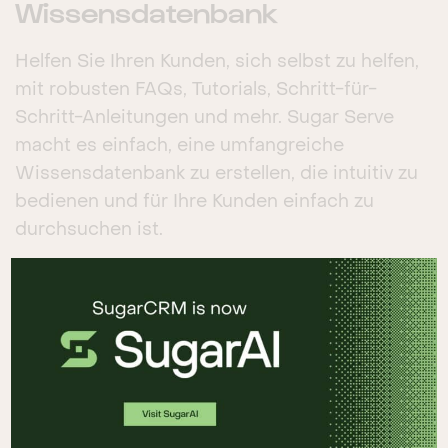
Wissensdatenbank
Helfen Sie Ihren Kunden, sich selbst zu helfen,
mit robusten FAQs, Tutorials, Schritt-für-
Schritt-Anleitungen und mehr. Sugar Serve
macht es einfach, eine umfangreiche
Wissensdatenbank zu erstellen, die intuitiv zu
bedienen und für Ihre Kunden einfach zu
durchsuchen ist.