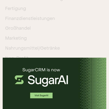
Fertigung
Finanzdienstleistungen
Großhandel
Marketing
Nahrungsmittel/Getränke
Non-Profit
Öffentlicher Sektor
Pharmaindustrie
Professionelle Dienstleistungen
Regierung
Reisen/Freizeit