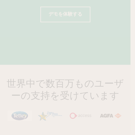
デモを体験する
デモを体験する
デモを体験する
世界中で数百万ものユーザ
ーの支持を受けています
Tetley
Star Asia
Access Group
Agfa