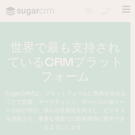
LANGUAGE
CONTACT US
×
ME
Skip to main content
世界で最も支持され
世界で最も支持され
世界で最も支持され
ているCRMプラット
ているCRMプラット
ているCRMプラット
フォーム
フォーム
フォーム
SugarCRMは、プラットフォームに業務を任せる
SugarCRMは、プラットフォームに業務を任せる
SugarCRMは、プラットフォームに業務を任せる
ことで営業、マーケティング、サービスの各チー
ことで営業、マーケティング、サービスの各チー
ことで営業、マーケティング、サービスの各チー
ムを結び付け、彼らが生産性を向上し、ビジネス
ムを結び付け、彼らが生産性を向上し、ビジネス
ムを結び付け、彼らが生産性を向上し、ビジネス
を成長させ、重要な場面での顧客獲得に集中でき
を成長させ、重要な場面での顧客獲得に集中でき
を成長させ、重要な場面での顧客獲得に集中でき
るようにします。
るようにします。
るようにします。