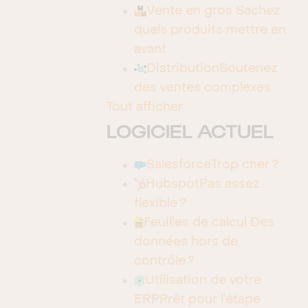
aurez le meilleur du CRM et la garantie d’une
Vente en gros
Sachez
solution parfaitement adaptée à vos objectifs
quels produits mettre en
et intégrées à toutes les facettes de votre
avant
métier.
Distribution
Soutenez
des ventes complexes
Tout afficher
Use Cases
LOGICIEL ACTUEL
Analyses
Automatisation de la force de vente
Salesforce
Trop cher ?
Hubspot
Pas assez
Centre d'appels
flexible ?
Comptabilité/ERP
Feuilles de calcul
Des
données hors de
CPQ
contrôle ?
Data Storage
Utilisation de votre
ERP
Prêt pour l’étape
Dons de bienfaisance