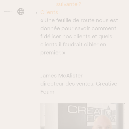
suivante ?
ERP
LANGUAGE
Clients
« Une feuille de route nous est
Event Management
donnée pour savoir comment
Facturation
fidéliser nos clients et quels
clients il faudrait cibler en
Finance
premier. »
Gestion de compte
Gestion de projet
James McAlister,
Gestion des affaires
directeur des ventes, Creative
Foam
Gestion des applications
Gestion des contacts
Gestion des données
Gestion des leads