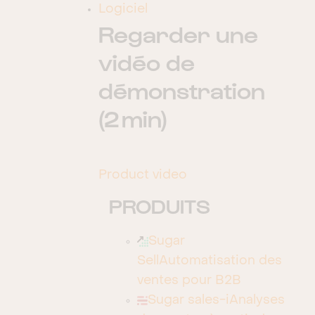
Logiciel
Regarder une
Skip to main content
vidéo de
dotBase -
démonstration
Partenaires
(2 min)
Revendeurs
Product video
Authorized Partner
PRODUITS
SEE ALL PARTNERS
Sugar
Sell
Automatisation des
ventes pour B2B
Sugar sales-i
Analyses