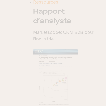
Ressources
Rapport
Service client
d’analyste
Support
Support client
Marketscope: CRM B2B pour
Ventes
l’industrie
Ventes e-commerce
Intégrations
Act-On
Alfresco
Asterisk
AWS Cloud