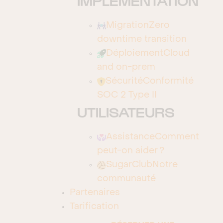
IMPLÉMENTATION
Magneto
Migration
Zero
MailChimp
downtime transition
Mautic
Déploiement
Cloud
and on-prem
Microsoft Azure
Sécurité
Conformité
Microsoft Dynamics (Accounting)
SOC 2 Type II
UTILISATEURS
Microsoft Power BI
OpenBravo
Assistance
Comment
peut-on aider ?
Oracle
SugarClub
Notre
PrestaShop
communauté
Partenaires
Riva
Tarification
SAP