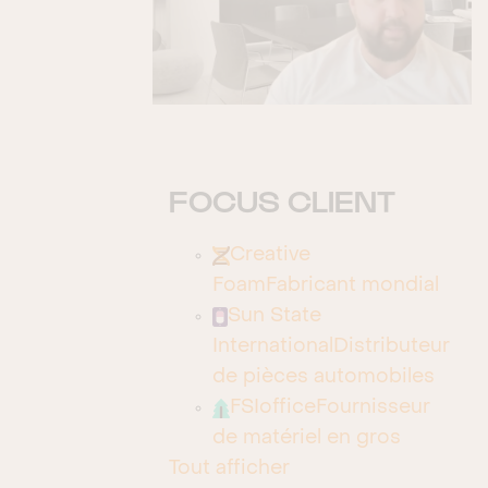
Gestion des tickets
Gestion des tickets du service client
Lead Generation
Marketing
FOCUS CLIENT
Marketing (Loyalty Program)
Creative
Member Management
Foam
Fabricant mondial
Mobile
Sun State
International
Distributeur
Planification d'événements
de pièces automobiles
Propositions
FSIoffice
Fournisseur
de matériel en gros
Referral and Event Management
Tout afficher
Service