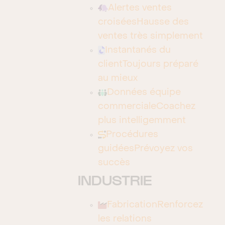
Alertes ventes
allant droit à l’essentiel pour les projets visant
croisées
Hausse des
l’efficacité à moindre coût, et pour les projets
ventes très simplement
plus complexes, une approche structurée en
Instantanés du
phases d’analyse et de modélisation,
client
Toujours préparé
conception et réalisation, formation et
au mieux
déploiement.
Données équipe
commerciale
Coachez
Que ce soit dans le Cloud ou sur site, nous
plus intelligemment
maîtrisons tous les types d’architecture et
Procédures
offrons également un cloud partenaire, localisé
guidées
Prévoyez vos
en Suisse pour faire face aux exigences
succès
légales ou de maîtrise totale des données et
INDUSTRIE
des outils de nos clients.
Nos très solides références et nos réalisations
Fabrication
Renforcez
parlent d’elles-mêmes : avec dotBase vous
les relations