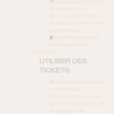
Marketplace
Connectez
dotBase aide ses clients à fournir la meilleure
vos applications
expérience à leur propres clientèle, tout au
Configuration sans
long du parcours de leurs contacts. Nous
code
Personnalisez votre
proposons des solutions couvrant tous le
paramétrage
cycle de vie du client : Marketing automatisés
Mobile
Tout dans une
pour générer de meilleurs prospects, CRM
seule application
Vente pour convertir plus de clients et enfin
Solutions
CRM Service afin de booster l’expérience
UTILISER DES
client et fidéliser ceux-ci.
TICKETS
Nous fournissons des prestations de conseils,
de mise en œuvre de solutions et
d’accompagnement dans l’exploitation des
Préparation des appels
outils déployés. Notre méthodologie de travail
commerciaux
Confiance
est éprouvée et adaptable selon la taille,
et engagement
l’objectif et le budget d’un projet : rapide et