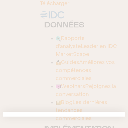
Télécharger
Biz Card Reader
Camcard
DONNÉES
Centralized Identify Management
Rapports
Cisco WebEx
d’analyste
Leader en IDC
dotBase Cloud
MarketScape
Guides
Améliorez vos
Drupal
compétences
elastic
commerciales
Webinars
Rejoignez la
Google
conversation
Google Adwords
Blog
Les dernières
tendances
Google Maps
commerciales
Liferay