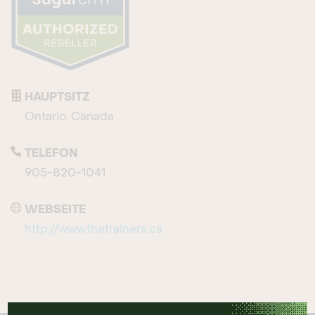
HAUPTSITZ
Ontario, Canada
TELEFON
905-820-1041
WEBSEITE
http://www.thetrainers.ca