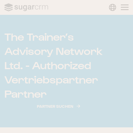
LANGUAG
Skip to main content
The Trainer’s
Advisory Network
Ltd. - Authorized
Vertriebspartner
Partner
PARTNER SUCHEN