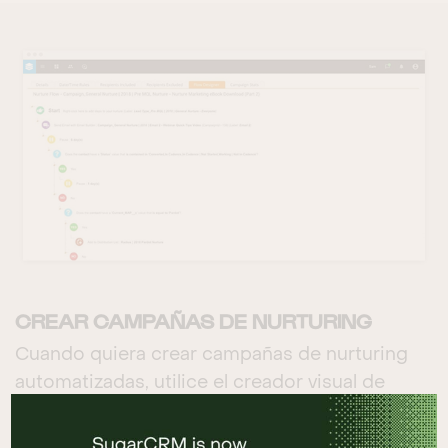
CREAR CAMPAÑAS DE NURTURING
Cuando quiera crear campañas de nurturing
automatizadas, utilice el creador visual de
Sugar Market. Mediante herramientas
avanzadas de planificación de campañas