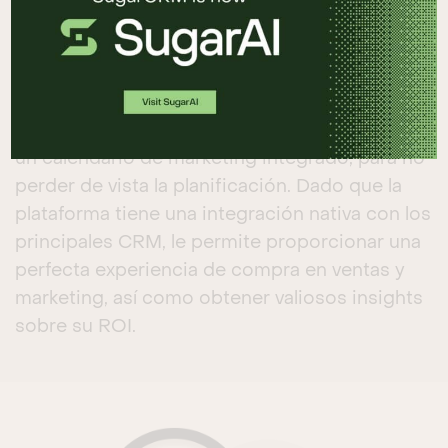
puede activar comunicaciones basadas en
actividades o atributos de clientes potenciales
específicos, y goteo de mensajes durante un
periodo de tiempo predefinido. Las campañas
de correo electrónico se pueden supervisar en
un calendario de marketing integrado, para no
perder de vista la planificación. Dado que la
plataforma tiene una integración nativa con los
principales CRM, le permite proporcionar una
perfecta experiencia de compra en ventas y
marketing, así como obtener valiosos insights
sobre su ROI.