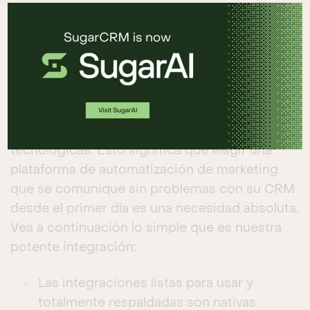
Sugar Market + Salesforce CRM
La alineación entre Ventas y Marketing
comienza con la alineación de las plataformas
tecnológicas. Esto significa que elegir una
plataforma de automatización de marketing
que se comunique sin problemas con su CRM
desde el primer día es una necesidad absoluta.
Vea a continuación lo simple que es nuestra
potente integración:
Las integraciones listas para usar y
totalmente respaldadas son nativas