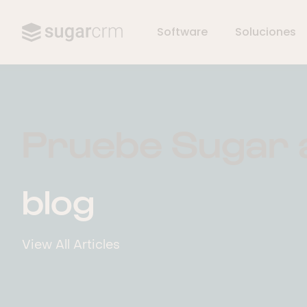
Software
Soluciones
Skip to main content
Pruebe Sugar a
blog
View All Articles