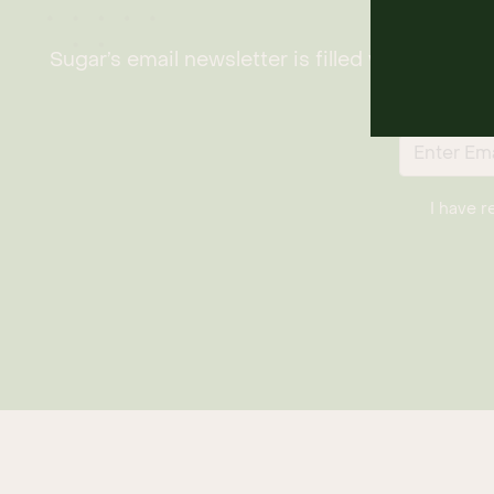
Su
Sugar’s email newsletter is filled with the l
I have 