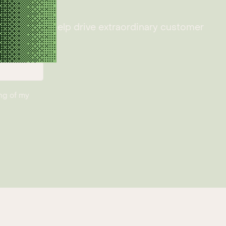
tes
 you need to help drive extraordinary customer
ng of my