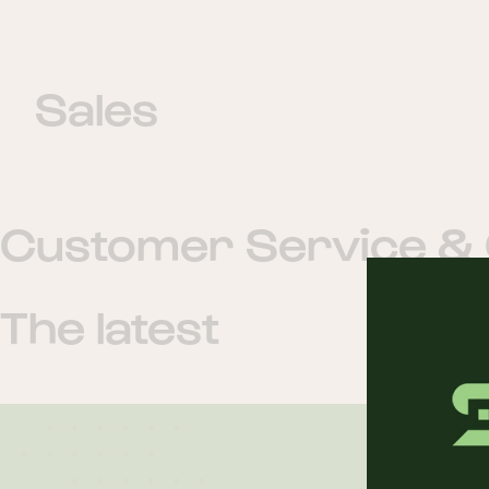
Sales
Customer Service &
The latest