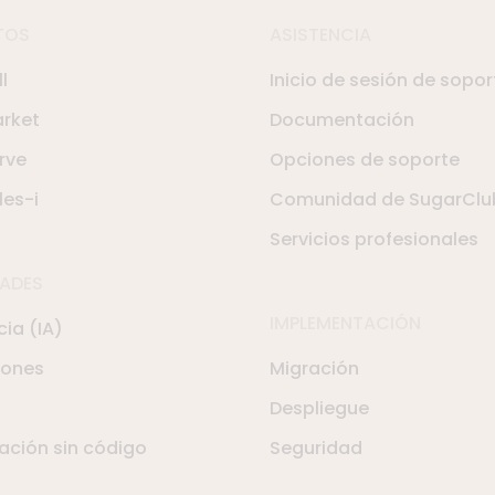
TOS
ASISTENCIA
l
Inicio de sesión de sopor
rket
Documentación
rve
Opciones de soporte
les-i
Comunidad de SugarClu
Servicios profesionales
ADES
IMPLEMENTACIÓN
cia (IA)
iones
Migración
Despliegue
ación sin código
Seguridad