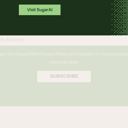
bscribe to SugarCRM Upda
atest trends, tips, best practices and company news
experiences.
read the SugarCRM
Privacy Policy
and consent to the processi
personal data.