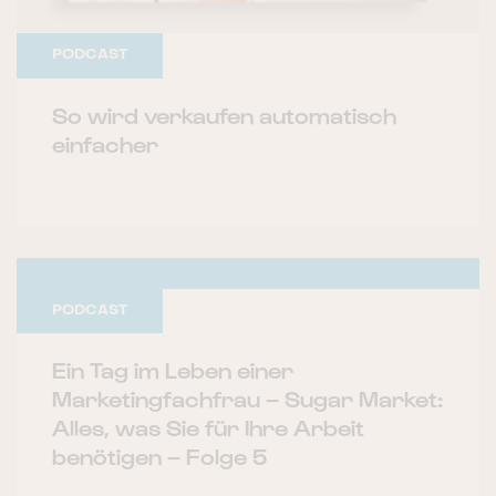
PODCAST
So wird verkaufen automatisch
einfacher
So wird verkaufen automatisch
einfacher
PODCAST
Interview mit Christopher Funk und Andreas Schuster
Ein Tag im Leben einer
Marketingfachfrau – Sugar Market:
Alles, was Sie für Ihre Arbeit
benötigen – Folge 5