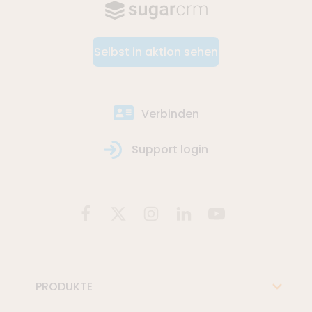
Sugar Market: Alles, was Sie für Ihre Arbeit benötigen
ERFAHREN SIE MEHR
– Folge 1
Selbst in aktion sehen
Verbinden
Support login
PRODUKTE